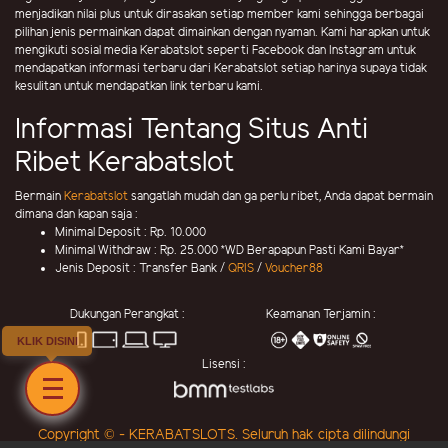
menjadikan nilai plus untuk dirasakan setiap member kami sehingga berbagai
pilihan jenis permainkan dapat dimainkan dengan nyaman. Kami harapkan untuk
mengikuti sosial media Kerabatslot seperti Facebook dan Instagram untuk
mendapatkan informasi terbaru dari Kerabatslot setiap harinya supaya tidak
kesulitan untuk mendapatkan link terbaru kami.
Informasi Tentang Situs Anti
Ribet Kerabatslot
Bermain
Kerabatslot
sangatlah mudah dan ga perlu ribet, Anda dapat bermain
dimana dan kapan saja :
Minimal Deposit : Rp. 10.000
Minimal Withdraw : Rp. 25.000 *WD Berapapun Pasti Kami Bayar*
Jenis Deposit : Transfer Bank /
QRIS
/
Voucher88
Dukungan Perangkat :
Keamanan Terjamin :
KLIK DISINI
Lisensi :
Copyright © - KERABATSLOTS. Seluruh hak cipta dilindungi