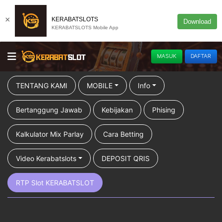
×
KERABATSLOTS
Download
KERABATSLOTS Mobile App
MASUK
DAFTAR
TENTANG KAMI
MOBILE
Info
Bertanggung Jawab
Kebijakan
Phising
Kalkulator Mix Parlay
Cara Betting
Video Kerabatslots
DEPOSIT QRIS
RTP Slot KERABATSLOT