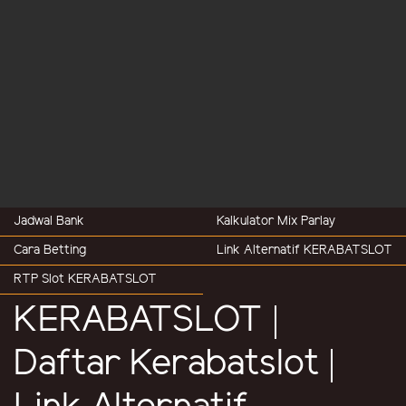
Jadwal Bank
Kalkulator Mix Parlay
Cara Betting
Link Alternatif KERABATSLOT
RTP Slot KERABATSLOT
KERABATSLOT |
Daftar Kerabatslot |