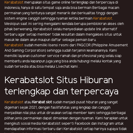
Kerabatslot
merupakan situs game online terlengkap dan terpercaya di
indonesia, hanya di satu tempat saja anda bisa bermain Berbagai macam
permainan yang tentunya sangat menarik dan berkualitas tinggi dengan
sistem engine canggih sehingga nyaman ketika bermain
Kerabatslot.
Meskipun saat ini sering mengalami kendala berupa pemblokiran akses oleh
pihak berwenang, Kerabatslot selalu menyediakan update link alternatif
terbaru agar setiap member tidak kesulitan dalam mengakses situs untuk
masuk ke dalam akun maupun daftar sebagai pemain baru.
Kerabatslot
sudah memiliki lisensi resmi dari PAGCOR (Philippine Amusement
And Gaming Corporation) sehingga sudah terjamin keamanannya. Kami
memiliki layanan customer service ramah dan profesional yang selalu siap
membantu anda kapanpun juga yang bisa anda hubungi melalui kontak yang
sudah tersedia atau bisa melalui Livechat kami .
Kerabatslot Situs Hiburan
terlengkap dan terpercaya
Kerabatslot
atau
Kerabat slot
sudah menjadi pusat hiburan yang sangat
digemari sejak 2021, dengan fasilifafatas yang lengkap dan canggih
menjadikan nilai plus untuk dirasakan setiap member kami sehingga berbagai
pilihan jenis permainkan dapat dimainkan dengan nyaman. Kami harapkan untuk
mengikuti sosial media Kerabatslot seperti Facebook dan Instagram untuk
mendapatkan informasi terbaru dari Kerabatslot setiap harinya supaya tidak